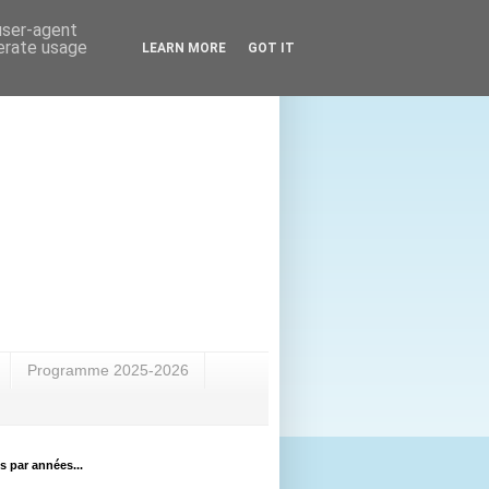
 user-agent
nerate usage
LEARN MORE
GOT IT
Programme 2025-2026
es par années...