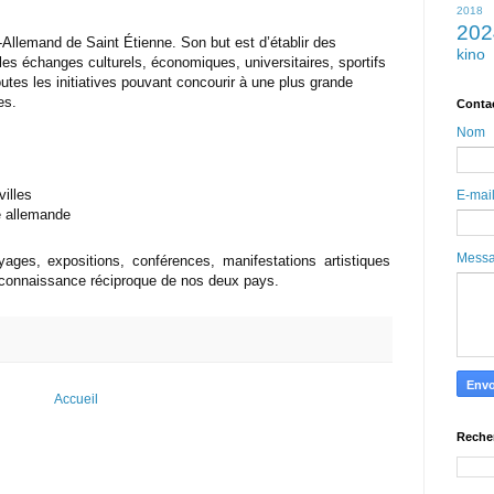
2018
202
-Allemand de Saint Étienne. Son but est d’établir des
kino
es échanges culturels, économiques, universitaires, sportifs
toutes les initiatives pouvant concourir à une plus grande
es.
Conta
Nom
villes
E-mai
e allemande
Mess
ages, expositions, conférences, manifestations artistiques
la connaissance réciproque de nos deux pays.
Accueil
Reche