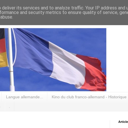
deliver its services and to analyze traffic. Your IP address and
formance and security metrics to ensure quality of service, ge
 abuse.
Langue allemande...
Kino du club franco-allemand - Historique
s
.
Articl