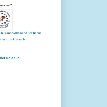
es-vous ?
ub Franco-Allemand St Etienne
er mon profil complet
aler un abus