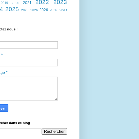
2022
2023
2021
2019
2020
4
2025
2026
2026 KINO
2025 2026
ctez nous !
l
*
age
*
rcher dans ce blog