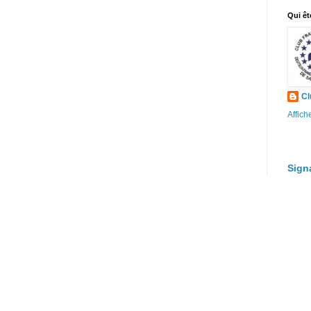
Qui êt
Cl
Affich
Sign