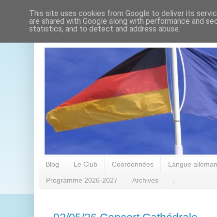
This site uses cookies from Google to deliver its servi
are shared with Google along with performance and secu
statistics, and to detect and address abuse.
Blog
Le Club
Coordonnées
Langue alleman
Programme 2026-2027
Archives
.