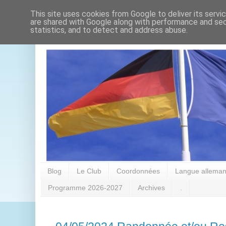
This site uses cookies from Google to deliver its servi
are shared with Google along with performance and secu
statistics, and to detect and address abuse.
Blog
Le Club
Coordonnées
Langue alleman
Programme 2026-2027
Archives
.