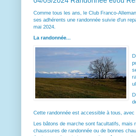
04/05/2024 Randonnée et/ou Re
Comme tous les ans, le Club Franco-Alleman
ses adhérents une randonnée suivie d'un rep
mai 2024.
La randonnée...
D
p
s
r
u
D
d
Cette randonnée est accessible à tous, avec 
Les bâtons de marche sont facultatifs, mais 
chaussures de randonnée ou de bonnes chau