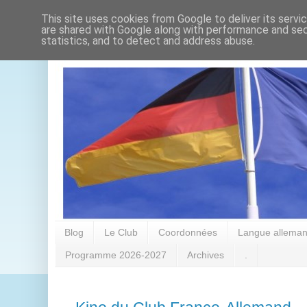
This site uses cookies from Google to deliver its servi
are shared with Google along with performance and secu
statistics, and to detect and address abuse.
Blog
Le Club
Coordonnées
Langue alleman
Programme 2026-2027
Archives
.